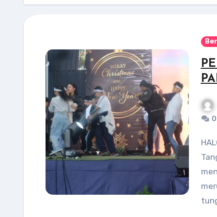
Ber
PE
P
0
HALOOO… PANDERMANIAAAGimana kabarnya???
Tang
meng
mer
tun