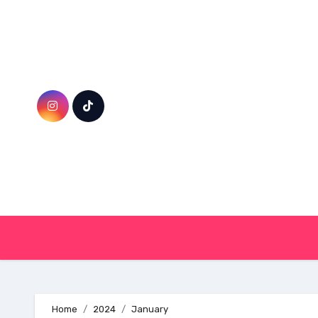
Skip
to
content
Home
2024
January