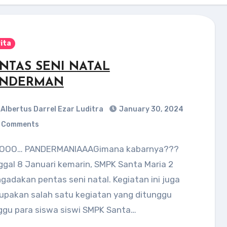
ita
NTAS SENI NATAL
ANDERMAN
Albertus Darrel Ezar Luditra
January 30, 2024
 Comments
gal 8 Januari kemarin, SMPK Santa Maria 2
adakan pentas seni natal. Kegiatan ini juga
upakan salah satu kegiatan yang ditunggu
ggu para siswa siswi SMPK Santa…